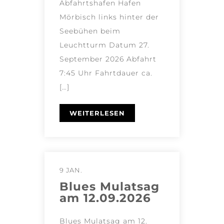
Abfahrtshafen Hafen
Mörbisch links hinter der
Seebühen beim
Leuchtturm Datum 27.
September 2026 Abfahrt
7:45 Uhr Fahrtdauer ca.
[…]
WEITERLESEN
9 JAN.
Blues Mulatsag
am 12.09.2026
Blues Mulatsag am 12.