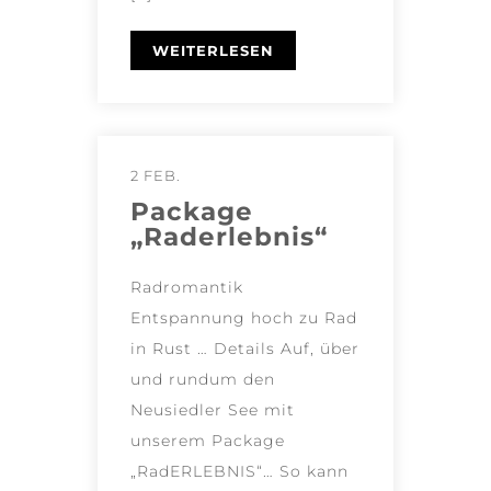
WEITERLESEN
2 FEB.
Package
„Raderlebnis“
Radromantik
Entspannung hoch zu Rad
in Rust … Details Auf, über
und rundum den
Neusiedler See mit
unserem Package
„RadERLEBNIS“… So kann