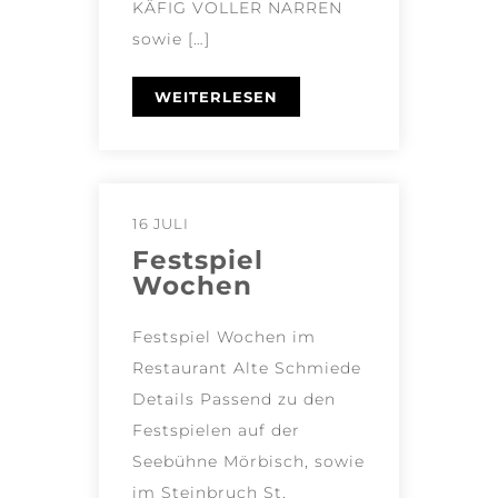
KÄFIG VOLLER NARREN
sowie […]
WEITERLESEN
16 JULI
Festspiel
Wochen
Festspiel Wochen im
Restaurant Alte Schmiede
Details Passend zu den
Festspielen auf der
Seebühne Mörbisch, sowie
im Steinbruch St.