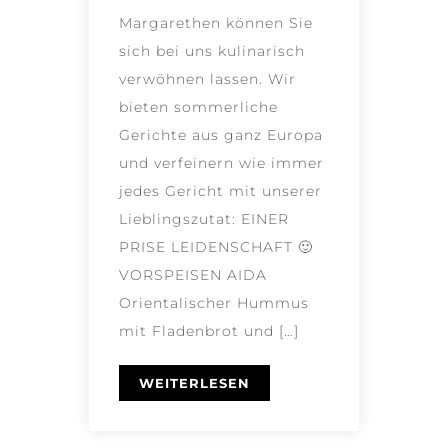
Margarethen können Sie
sich bei uns kulinarisch
verwöhnen lassen. Wir
bieten sommerliche
Gerichte aus ganz Europa
und verfeinern wie immer
jedes Gericht mit unserer
Lieblingszutat: EINER
PRISE LEIDENSCHAFT 🙂
VORSPEISEN AIDA
Orientalischer Hummus
mit Fladenbrot und […]
WEITERLESEN