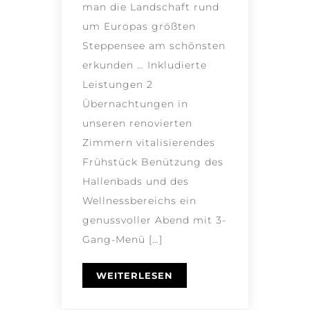
man die Landschaft rund
um Europas größten
Steppensee am schönsten
erkunden … Inkludierte
Leistungen 2
Übernachtungen in
unseren renovierten
Zimmern vitalisierendes
Frühstück Benützung des
Hallenbads und des
Wellnessbereichs ein
genussvoller Abend mit 3-
Gang-Menü […]
WEITERLESEN