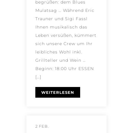
begrüßen: dem Blues
Mulatsag … Während Eric
Trauner und Sigi Fassl
Ihnen musikalisch das
Leben versüßen, kümmert
sich unsere Crew um Ihr
leibliches Wohl inkl.
Grillteller und Wein …
Beginn: 18:00 Uhr ESSEN
[…]
WEITERLESEN
2 FEB.