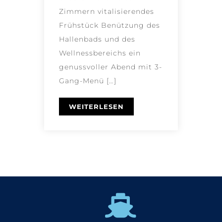
Zimmern vitalisierendes
Frühstück Benützung des
Hallenbads und des
Wellnessbereichs ein
genussvoller Abend mit 3-
Gang-Menü […]
WEITERLESEN